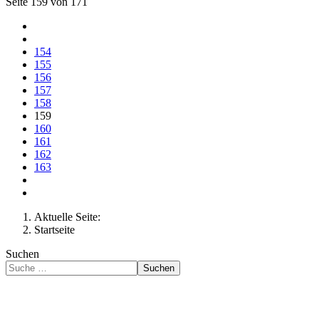
Seite 159 von 171
154
155
156
157
158
159
160
161
162
163
Aktuelle Seite:
Startseite
Suchen
Suchen