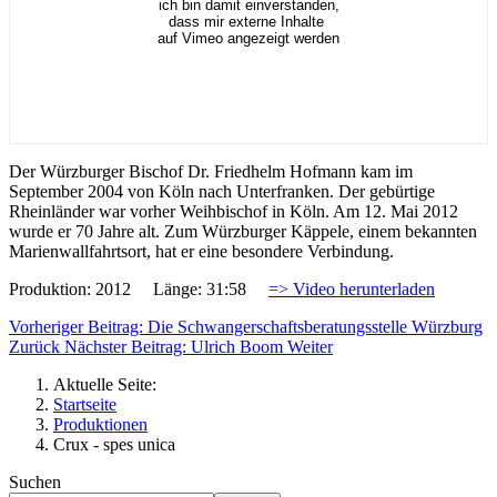
ich bin damit einverstanden,
dass mir externe Inhalte
auf Vimeo angezeigt werden
Der Würzburger Bischof Dr. Friedhelm Hofmann kam im
September 2004 von Köln nach Unterfranken. Der gebürtige
Rheinländer war vorher Weihbischof in Köln. Am 12. Mai 2012
wurde er 70 Jahre alt. Zum Würzburger Käppele, einem bekannten
Marienwallfahrtsort, hat er eine besondere Verbindung.
Produktion: 2012 Länge: 31:58
=> Video herunterladen
Vorheriger Beitrag: Die Schwangerschaftsberatungsstelle Würzburg
Zurück
Nächster Beitrag: Ulrich Boom
Weiter
Aktuelle Seite:
Startseite
Produktionen
Crux - spes unica
Suchen